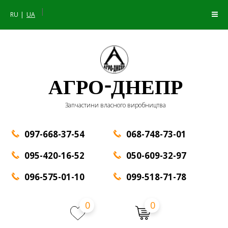
|
RU
UA
АГРО-ДНЕПР
Запчастини власного виробництва
097-668-37-54
068-748-73-01
095-420-16-52
050-609-32-97
096-575-01-10
099-518-71-78
0
0