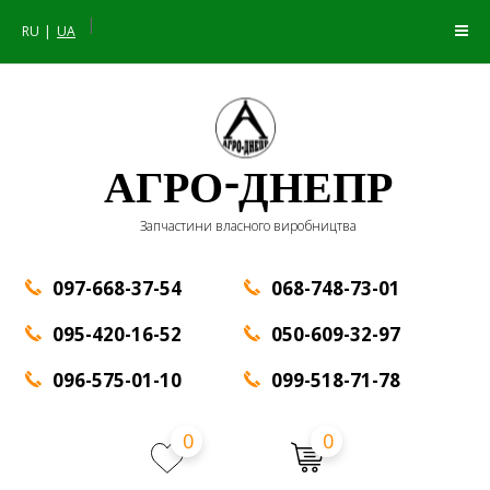
|
RU
UA
АГРО-ДНЕПР
Запчастини власного виробництва
097-668-37-54
068-748-73-01
095-420-16-52
050-609-32-97
096-575-01-10
099-518-71-78
0
0