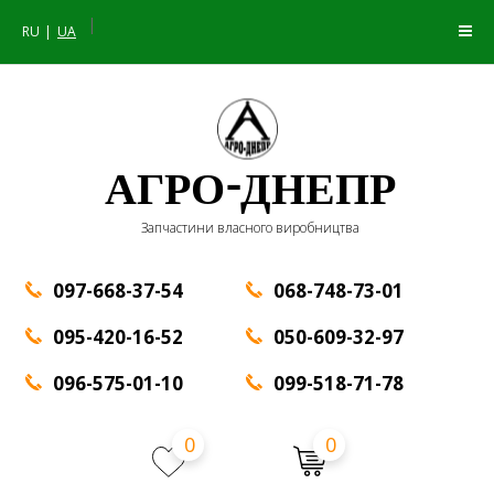
|
RU
UA
АГРО-ДНЕПР
Запчастини власного виробництва
097-668-37-54
068-748-73-01
095-420-16-52
050-609-32-97
096-575-01-10
099-518-71-78
0
0