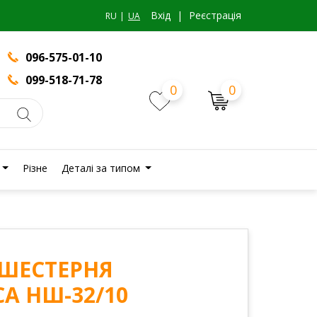
Вхiд
|
Реєстрація
RU
UA
096-575-01-10
099-518-71-78
0
0
Різне
Деталі за типом
1 ШЕСТЕРНЯ
А НШ-32/10