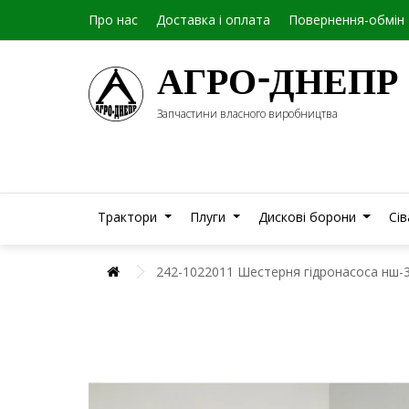
Про нас
Доставка і оплата
Повернення-обмін
АГРО-ДНЕПР
Запчастини власного виробництва
Трактори
Плуги
Дискові борони
Сі
242-1022011 Шестерня гідронасоса нш-