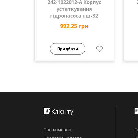
242-1022012-А Корпус
устаткування
гідронасоса нш-32
992.25 грн
Придбати
Клієнту
Про компанію
Г