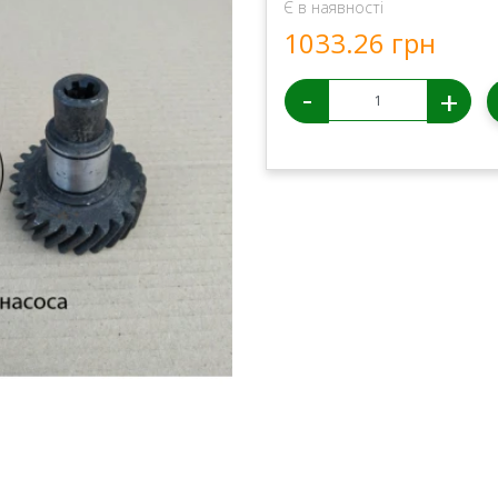
Є в наявності
1033.26 грн
-
+