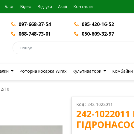
Блог
Вiдео
Відгуки
Акції
Контакти
097-668-37-54
095-420-16-52
068-748-73-01
050-609-32-97
валки
Роторна косарка Wirax
Культиватори
Комбайни
32/10
Код : 242-1022011
242-102201
ГІДРОНАСОС