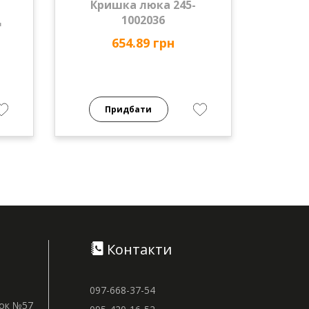
Кришка люка 245-
д
1002036
654.89 грн
Придбати
Контакти
097-668-37-54
нок №57