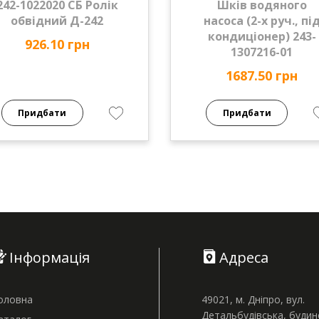
242-1022020 СБ Ролік
Шків водяного
обвідний Д-242
насоса (2-х руч., пі
кондиціонер) 243-
926.10 грн
1307216-01
1687.50 грн
Придбати
Придбати
Інформація
Адреса
оловна
49021, м. Дніпро, вул.
Детальбудівська, буди