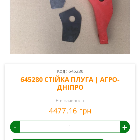
Код : 645280
645280 СТІЙКА ПЛУГА | АГРО-
ДНІПРО
Є в наявності
4477.16 грн
-
+