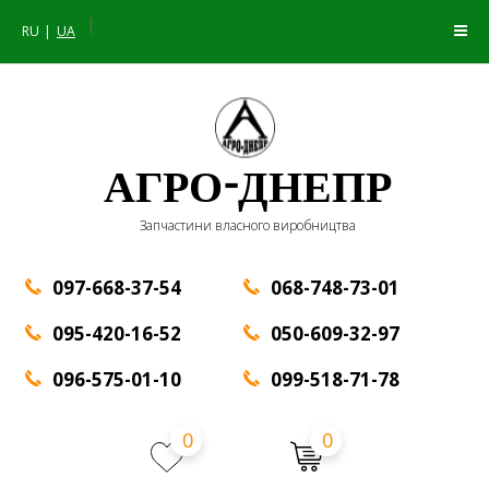
|
RU
UA
АГРО-ДНЕПР
Запчастини власного виробництва
097-668-37-54
068-748-73-01
095-420-16-52
050-609-32-97
096-575-01-10
099-518-71-78
0
0