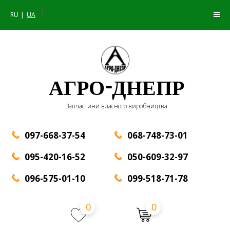
|
RU
UA
АГРО-ДНЕПР
Запчастини власного виробництва
097-668-37-54
068-748-73-01
095-420-16-52
050-609-32-97
096-575-01-10
099-518-71-78
0
0