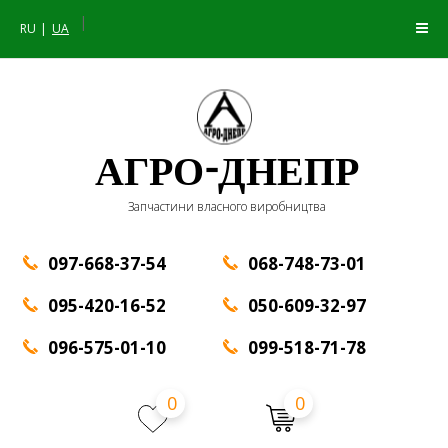
|
RU
UA
АГРО-ДНЕПР
Запчастини власного виробництва
097-668-37-54
068-748-73-01
095-420-16-52
050-609-32-97
096-575-01-10
099-518-71-78
0
0