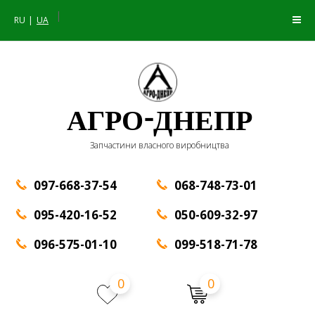
|
RU
UA
АГРО-ДНЕПР
Запчастини власного виробництва
097-668-37-54
068-748-73-01
095-420-16-52
050-609-32-97
096-575-01-10
099-518-71-78
0
0