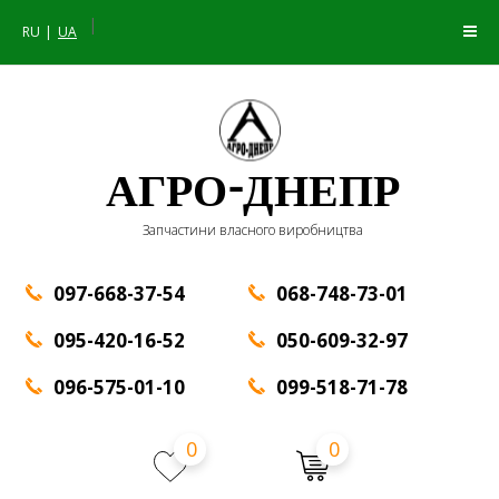
|
RU
UA
АГРО-ДНЕПР
Запчастини власного виробництва
097-668-37-54
068-748-73-01
095-420-16-52
050-609-32-97
096-575-01-10
099-518-71-78
0
0