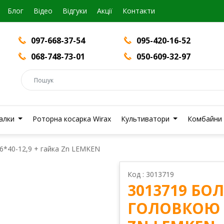
Блог
Вiдео
Відгуки
Акції
Контакти
097-668-37-54
095-420-16-52
068-748-73-01
050-609-32-97
валки
Роторна косарка Wirax
Культиватори
Комбайни
6*40-12,9 + гайка Zn LEMKEN
Код : 3013719
3013719 БО
ГОЛОВКОЮ М