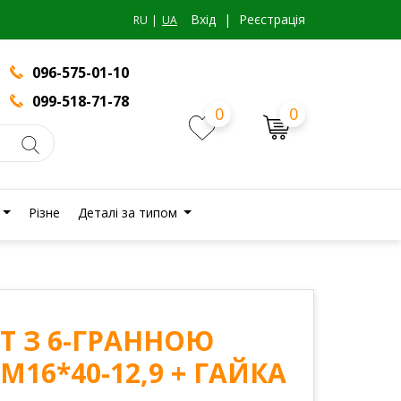
Вхiд
|
Реєстрація
RU
UA
096-575-01-10
099-518-71-78
0
0
Різне
Деталі за типом
ЛТ З 6-ГРАННОЮ
16*40-12,9 + ГАЙКА