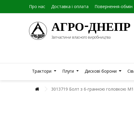
Про нас
Доставка і оплата
Повернення-обмін
АГРО-ДНЕПР
Запчастини власного виробництва
Трактори
Плуги
Дискові борони
Сі
3013719 Болт з 6-гранною головкою М1