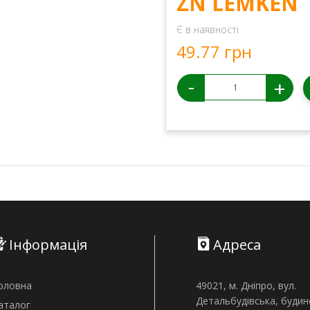
ZN LEMKEN
Є в наявності
49.77 грн
-
+
Інформація
Адреса
оловна
49021, м. Дніпро, вул.
Детальбудівська, буди
аталог