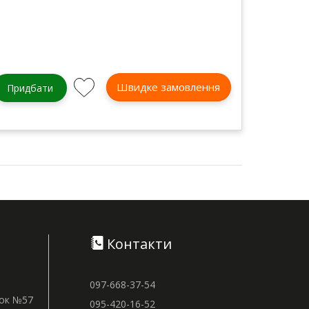
Швидке замовлення
Придбати
Контакти
097-668-37-54
нок №57
095-420-16-52