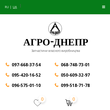
|
RU
UA
АГРО-ДНЕПР
Запчастини власного виробництва
097-668-37-54
068-748-73-01
095-420-16-52
050-609-32-97
096-575-01-10
099-518-71-78
0
0