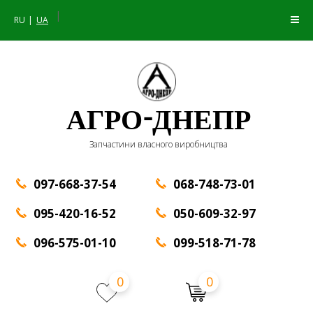
|
RU
UA
АГРО-ДНЕПР
Запчастини власного виробництва
097-668-37-54
068-748-73-01
095-420-16-52
050-609-32-97
096-575-01-10
099-518-71-78
0
0