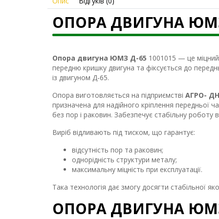
Опис
Відгуків (0)
ОПОРА ДВИГУНА ЮМЗ Д
Опора двигуна ЮМЗ Д-65
1001015 — це міцний 
передню кришку двигуна та фіксується до передн
із двигуном Д-65.
Опора виготовляється на підприємстві
АГРО- Д
призначена для надійного кріплення передньої ча
без пор і раковин. Забезпечує стабільну роботу 
Виріб відливають під тиском, що гарантує:
відсутність пор та раковин;
однорідність структури металу;
максимальну міцність при експлуатації.
Така технологія дає змогу досягти стабільної яко
ОПОРА ДВИГУНА ЮМЗ 