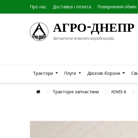
Про нас
Доставка і оплата
Повернення-обмін
АГРО-ДНЕПР
Запчастини власного виробництва
Трактори
Плуги
Дискові борони
Сі
Тракторні запчастини
ЮМЗ-6