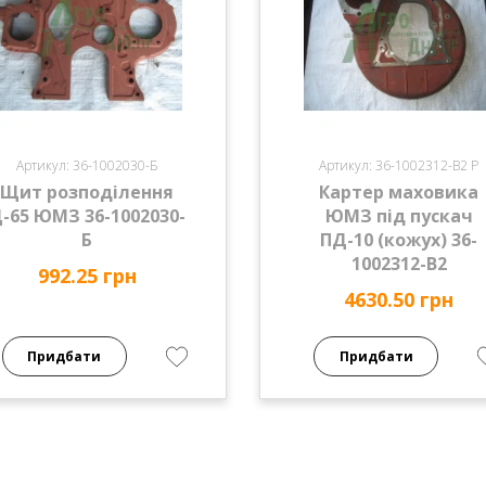
Артикул: 36-1002030-Б
Артикул: 36-1002312-В2 Р
Щит розподілення
Картер маховика
-65 ЮМЗ 36-1002030-
ЮМЗ під пускач
Б
ПД-10 (кожух) 36-
1002312-В2
992.25 грн
4630.50 грн
Придбати
Придбати