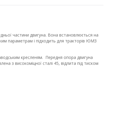
едньої частини двигуна. Вона встановлюється на
ьким параметрам і підходить для тракторів ЮМЗ
 заводським кресленям. Передня опора двигуна
ена з високоміцної сталі 45, відлита під тиском