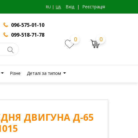
Вхiд
|
Реєстрація
RU
UA
096-575-01-10
099-518-71-78
0
0
Різне
Деталі за типом
ДНЯ ДВИГУНА Д-65
1015