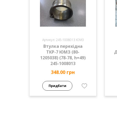
Артикул: 245-1008013 ЮМЗ
Втулка перехідна
ТКР-7 ЮМЗ (80-
Д
1205038) (78-78, h=49)
245-1008013
348.00 грн
Придбати