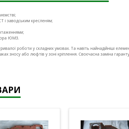
иємстві;
СТ і заводським кресленям;
антаженнями;
ктора ЮМЗ.
ривалої роботи у складних умовах. Та навіть найнадійніші елем
аках зносу або люфтів у зоні кріплення. Своєчасна заміна гаран
ВАРИ