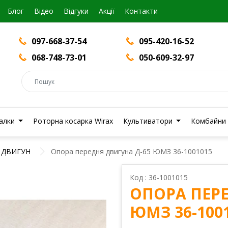
Блог
Вiдео
Відгуки
Акції
Контакти
097-668-37-54
095-420-16-52
068-748-73-01
050-609-32-97
валки
Роторна косарка Wirax
Культиватори
Комбайни
ДВИГУН
Опора передня двигуна Д-65 ЮМЗ 36-1001015
Код : 36-1001015
ОПОРА ПЕРЕ
ЮМЗ 36-100