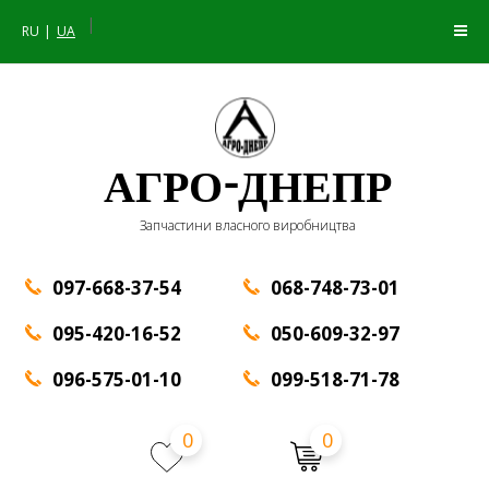
|
RU
UA
АГРО-ДНЕПР
Запчастини власного виробництва
097-668-37-54
068-748-73-01
095-420-16-52
050-609-32-97
096-575-01-10
099-518-71-78
0
0