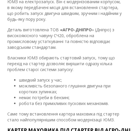
ЮМЗ на електрозапуск. Він є модернізованим корпусом,
в якому передбачені місця для встановлення стартера,
що робить запуск двигуна швидким, зручним і надійним у
будь-яку пору року.
Деталь виготовлена ​​ТОВ
«АГРО-ДНІПРО
» (Дніпро) з
високоякісного чавуну СЧ20, оброблена на
промисловому устаткуванні та повністю відповідає
заводським стандартам.
Власники ЮМЗ обирають стартовий запуск, тому що
перехід на стартер дозволяє вирішити одразу кілька
проблем старої системи запуску:
швидкий запуск у час;
можливість безопаного глушіння двигуна при
коротких зупинках;
немає потреби в бензині;
робота без примхливих пускових механізмів.
Саме тому встановлення картера маховика під стартер
стало найпопулярнішим способом модернізації ЮМЗ.
КАРТЕР МАХОВИКА ПІД СТАРТЕР ВІД АГРО-ДН