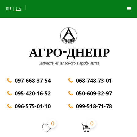
|
RU
UA
АГРО-ДНЕПР
Запчастини власного виробництва
097-668-37-54
068-748-73-01
095-420-16-52
050-609-32-97
096-575-01-10
099-518-71-78
0
0