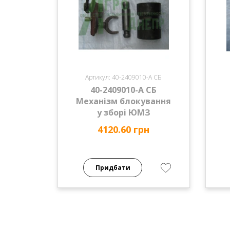
Артикул: 40-2409010-А СБ
40-2409010-А СБ
Механізм блокування
у зборі ЮМЗ
4120.60 грн
Придбати