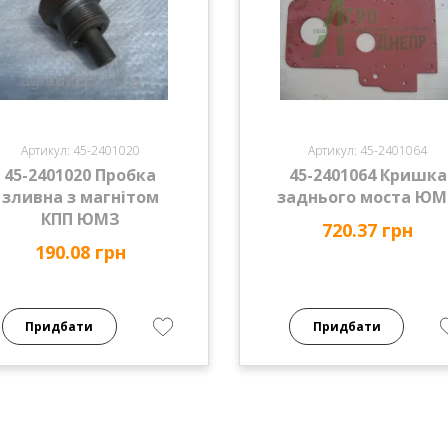
Артикул: 45-2401020
Артикул: 45-2401064
45-2401020 Пробка
45-2401064 Кришка
зливна з магнітом
заднього моста Ю
КПП ЮМЗ
720.37 грн
190.08 грн
Придбати
Придбати