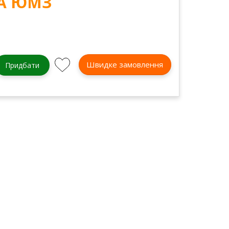
А ЮМЗ
Швидке замовлення
Придбати