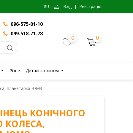
Вхiд
|
Реєстрація
RU
UA
096-575-01-10
099-518-71-78
0
0
Різне
Деталі за типом
еса, планетарка ЮМЗ
 ВІНЕЦЬ КОНІЧНОГО
 КОЛЕСА,