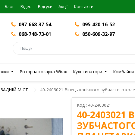
Блог
Вiдео
Відгуки
Акції
Контакти
097-668-37-54
095-420-16-52
068-748-73-01
050-609-32-97
валки
Роторна косарка Wirax
Культиватори
Комбайни
ЗАДНІЙ МІСТ
40-2403021 Вінець конічного зубчастого кол
Код : 40-2403021
40-2403021
ЗУБЧАСТОГО