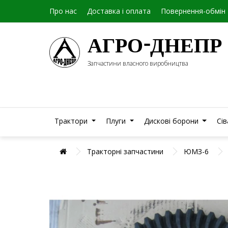
Про нас
Доставка і оплата
Повернення-обмін
АГРО-ДНЕПР
Запчастини власного виробництва
Трактори
Плуги
Дискові борони
Сі
Тракторні запчастини
ЮМЗ-6