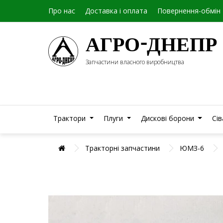
Про нас
Доставка і оплата
Повернення-обмін
АГРО-ДНЕПР
Запчастини власного виробництва
Трактори
Плуги
Дискові борони
Сі
Тракторні запчастини
ЮМЗ-6