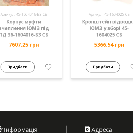
Артикул: 45-1604016-Б3 СБ
Артикул: 45-1604025 СБ
Корпус муфти
Кронштейн відвод
зчеплення ЮМЗ під
ЮМЗ у зборі 45-
ПД 36-1604016-Б3 СБ
1604025 СБ
7607.25 грн
5366.54 грн
Придбати
Придбати
Інформація
Адреса