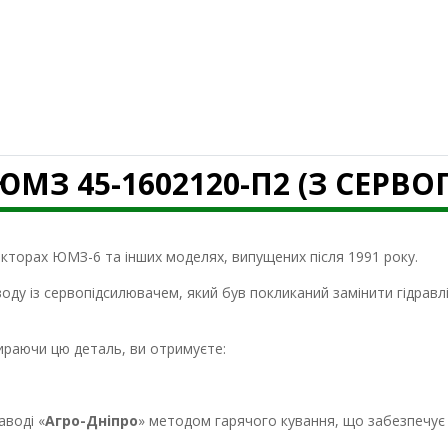
МЗ 45-1602120-П2 (З СЕРВ
кторах ЮМЗ-6 та інших моделях, випущених після 1991 року.
оду із сервопідсилювачем, який був покликаний замінити гідравл
ираючи цю деталь, ви отримуєте:
аводі «
Агро-Дніпро
» методом гарячого кування, що забезпечує 