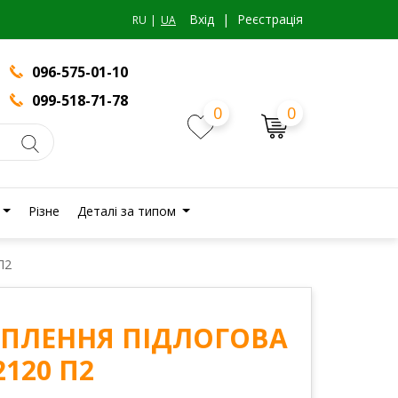
Вхiд
|
Реєстрація
RU
UA
096-575-01-10
099-518-71-78
0
0
Різне
Деталі за типом
П2
ЕПЛЕННЯ ПІДЛОГОВА
2120 П2