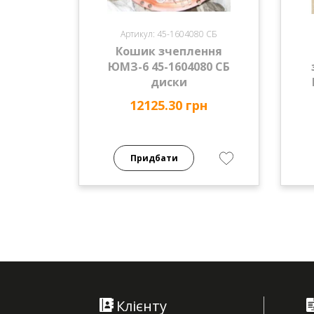
Артикул: 45-1604080 СБ
Кошик зчеплення
ЮМЗ-6 45-1604080 СБ
диски
12125.30 грн
Придбати
Клієнту