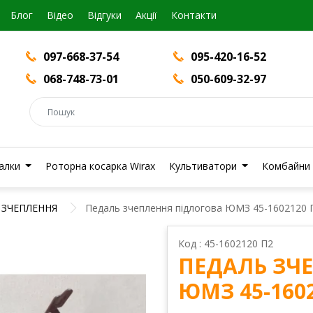
Блог
Вiдео
Відгуки
Акції
Контакти
097-668-37-54
095-420-16-52
068-748-73-01
050-609-32-97
валки
Роторна косарка Wirax
Культиватори
Комбайни
ЗЧЕПЛЕННЯ
Педаль зчеплення підлогова ЮМЗ 45-1602120 
Код : 45-1602120 П2
ПЕДАЛЬ ЗЧ
ЮМЗ 45-160