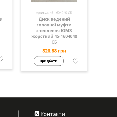
Артикул: 45-1604040 СБ
ки
Диск ведений
головної муфти
зчеплення ЮМЗ
жорсткий 45-1604040
СБ
826.88 грн
Придбати
Контакти