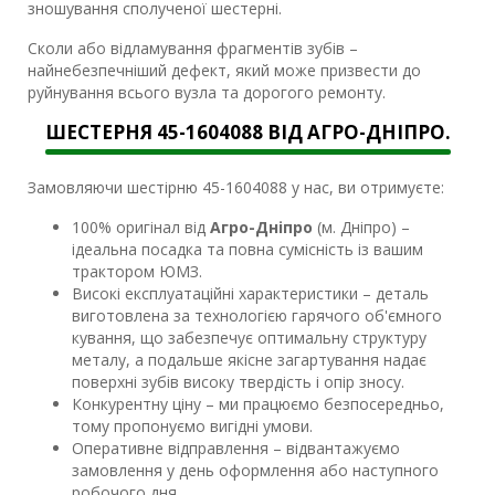
зношування сполученої шестерні.
Сколи або відламування фрагментів зубів –
найнебезпечніший дефект, який може призвести до
руйнування всього вузла та дорогого ремонту.
ШЕСТЕРНЯ 45-1604088 ВІД АГРО-ДНІПРО.
Замовляючи шестірню 45-1604088 у нас, ви отримуєте:
100% оригінал від
Агро-Дніпро
(м. Дніпро) –
ідеальна посадка та повна сумісність із вашим
трактором ЮМЗ.
Високі експлуатаційні характеристики – деталь
виготовлена ​​за технологією гарячого об'ємного
кування, що забезпечує оптимальну структуру
металу, а подальше якісне загартування надає
поверхні зубів високу твердість і опір зносу.
Конкурентну ціну – ми працюємо безпосередньо,
тому пропонуємо вигідні умови.
Оперативне відправлення – відвантажуємо
замовлення у день оформлення або наступного
робочого дня.