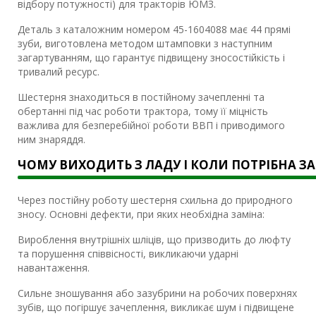
відбору потужності) для тракторів ЮМЗ.
Деталь з каталожним номером 45-1604088 має 44 прямі
зуби, виготовлена ​​методом штамповки з наступним
загартуванням, що гарантує підвищену зносостійкість і
тривалий ресурс.
Шестерня знаходиться в постійному зачепленні та
обертанні під час роботи трактора, тому її міцність
важлива для безперебійної роботи ВВП і приводимого
ним знаряддя.
ЧОМУ ВИХОДИТЬ З ЛАДУ І КОЛИ ПОТРІБНА З
Через постійну роботу шестерня схильна до природного
зносу. Основні дефекти, при яких необхідна заміна:
Вироблення внутрішніх шліців, що призводить до люфту
та порушення співвісності, викликаючи ударні
навантаження.
Сильне зношування або зазубрини на робочих поверхнях
зубів, що погіршує зачеплення, викликає шум і підвищене