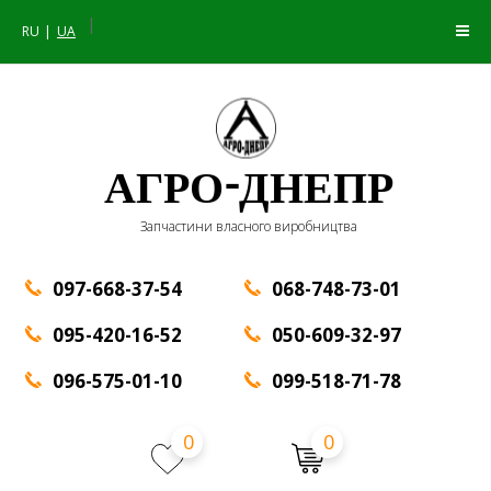
|
RU
UA
АГРО-ДНЕПР
Запчастини власного виробництва
097-668-37-54
068-748-73-01
095-420-16-52
050-609-32-97
096-575-01-10
099-518-71-78
0
0