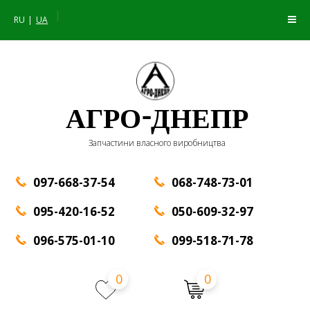
|
RU
UA
АГРО-ДНЕПР
Запчастини власного виробництва
097-668-37-54
068-748-73-01
095-420-16-52
050-609-32-97
096-575-01-10
099-518-71-78
0
0