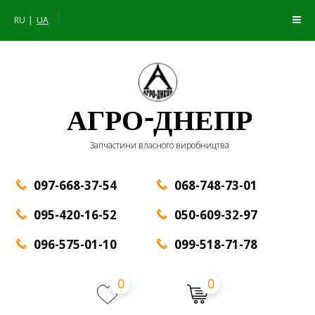
|
RU
UA
АГРО-ДНЕПР
Запчастини власного виробництва
097-668-37-54
068-748-73-01
095-420-16-52
050-609-32-97
096-575-01-10
099-518-71-78
0
0