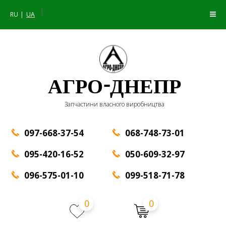
|
RU
UA
АГРО-ДНЕПР
Запчастини власного виробництва
097-668-37-54
068-748-73-01
095-420-16-52
050-609-32-97
096-575-01-10
099-518-71-78
0
0