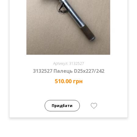
Артикул: 3132527
3132527 Палець D25х227/242
510.00 грн
Придбати