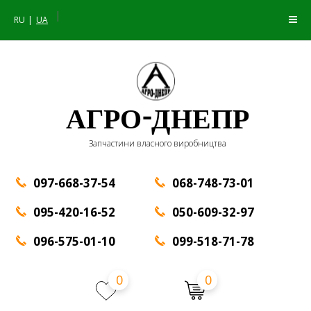
|
RU
UA
АГРО-ДНЕПР
Запчастини власного виробництва
097-668-37-54
068-748-73-01
095-420-16-52
050-609-32-97
096-575-01-10
099-518-71-78
0
0