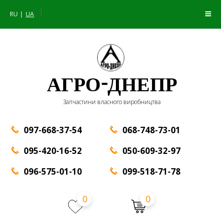
|
RU
UA
АГРО-ДНЕПР
Запчастини власного виробництва
097-668-37-54
068-748-73-01
095-420-16-52
050-609-32-97
096-575-01-10
099-518-71-78
0
0