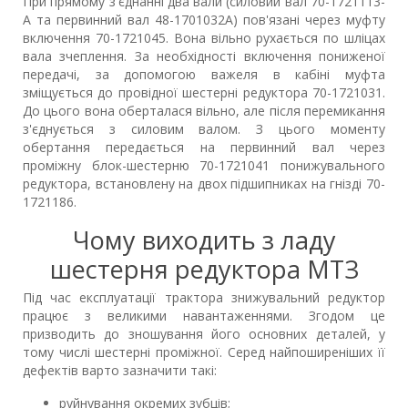
При прямому з'єднанні два вали (силовий вал 70-1721113-
А та первинний вал 48-1701032А) пов'язані через муфту
включення 70-1721045. Вона вільно рухається по шліцах
вала зчеплення. За необхідності включення пониженої
передачі, за допомогою важеля в кабіні муфта
зміщується до провідної шестерні редуктора 70-1721031.
До цього вона оберталася вільно, але після перемикання
з'єднується з силовим валом. З цього моменту
обертання передається на первинний вал через
проміжну блок-шестерню 70-1721041 понижувального
редуктора, встановлену на двох підшипниках на гнізді 70-
1721186.
Чому виходить з ладу
шестерня редуктора МТЗ
Під час експлуатації трактора знижувальний редуктор
працює з великими навантаженнями. Згодом це
призводить до зношування його основних деталей, у
тому числі шестерні проміжної. Серед найпоширеніших її
дефектів варто зазначити такі:
руйнування окремих зубців;