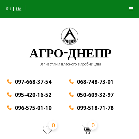
|
RU
UA
АГРО-ДНЕПР
Запчастини власного виробництва
097-668-37-54
068-748-73-01
095-420-16-52
050-609-32-97
096-575-01-10
099-518-71-78
0
0