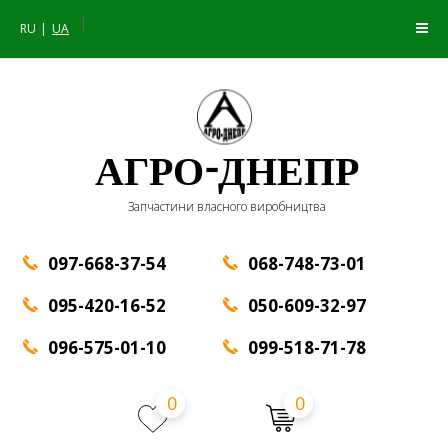
|
RU
UA
АГРО-ДНЕПР
Запчастини власного виробництва
097-668-37-54
068-748-73-01
095-420-16-52
050-609-32-97
096-575-01-10
099-518-71-78
0
0