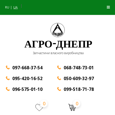
|
RU
UA
АГРО-ДНЕПР
Запчастини власного виробництва
097-668-37-54
068-748-73-01
095-420-16-52
050-609-32-97
096-575-01-10
099-518-71-78
0
0