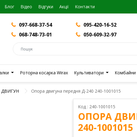
Блог
Вiдео
Відгуки
Акції
Контакти
097-668-37-54
095-420-16-52
068-748-73-01
050-609-32-97
валки
Роторна косарка Wirax
Культиватори
Комбайни
ДВИГУН
Опора двигуна передня Д-240 240-1001015
Код : 240-1001015
ОПОРА ДВИГ
240-1001015