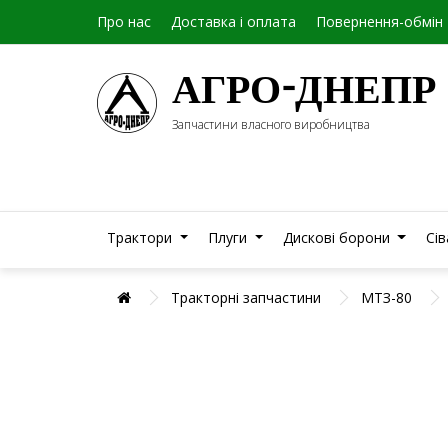
Про нас
Доставка і оплата
Повернення-обмін
АГРО-ДНЕПР
Запчастини власного виробництва
Трактори
Плуги
Дискові борони
Сі
Тракторні запчастини
МТЗ-80