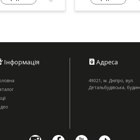
Інформація
Адреса
оловна
49021, м. Дніпро, вул.
Детальбудівська, буди
аталог
кції
ідео