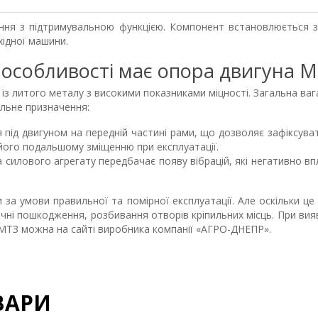
ння з підтримувальною функцією. Компонент встановлюється з 
ідної машини.
 особливості має опора двигуна 
з литого металу з високими показниками міцності. Загальна ваг
льне призначення:
 під двигуном на передній частині рами, що дозволяє зафіксув
 його подальшому зміщенню при експлуатації.
 силового агрегату передбачає появу вібрацій, які негативно в
за умови правильної та помірної експлуатації. Але оскільки ц
нічні пошкодження, розбивання отворів кріпильних місць. При вияв
 МТЗ можна на сайті виробника компанії «АГРО-ДНЕПР».
ВАРИ