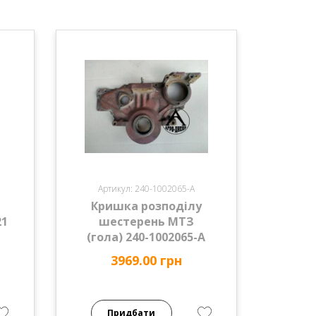
Артикул: 240-1002065-А
Кришка розподілу
21
шестерень МТЗ
(гола) 240-1002065-А
3969.00 грн
Придбати