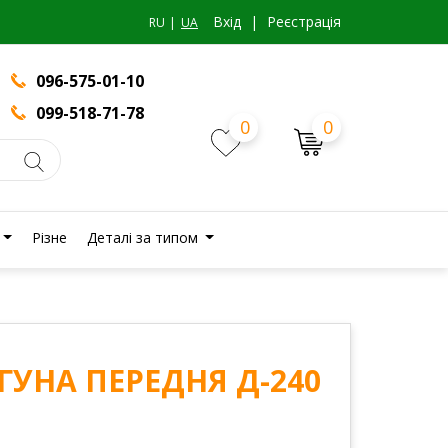
Вхiд
|
Реєстрація
RU
UA
096-575-01-10
099-518-71-78
0
0
Різне
Деталі за типом
УНА ПЕРЕДНЯ Д-240