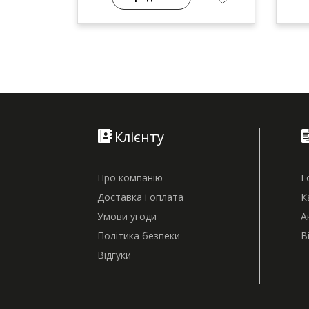
Клієнту
Про компанію
Г
Доставка і оплата
К
Умови угоди
А
Політика безпеки
В
Відгуки