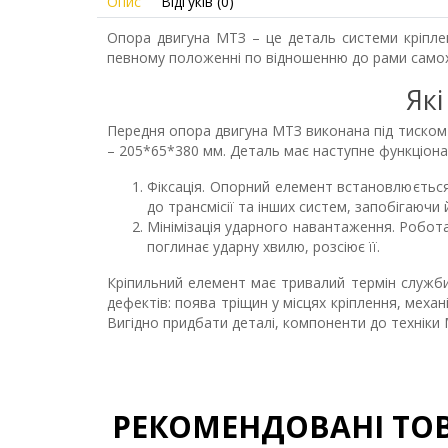
Опис
Відгуків (0)
Опора двигуна МТЗ – це деталь системи кріпле
певному положенні по відношенню до рами самох
Які
Передня опора двигуна МТЗ виконана під тиском і
– 205*65*380 мм. Деталь має наступне функціона
Фіксація. Опорний елемент встановлюється
до трансмісії та інших систем, запобігаючи
Мінімізація ударного навантаження. Робота
поглинає ударну хвилю, розсіює її.
Кріпильний елемент має тривалий термін служби 
дефектів: поява тріщин у місцях кріплення, меха
Вигідно придбати деталі, компоненти до техніки
РЕКОМЕНДОВАНІ ТО