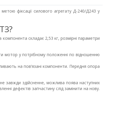
метою фіксації силового агрегату Д-240/Д243 у
МТЗ?
а компонента складає 2,53 кг, розмірні параметри
ати мотор у потрібному положенні по відношенню
пливають на пов’язані компоненти. Передня опора
е не завжди здійсненне, можлива поява наступних
ленні дефектів запчастину слід замінити на нову.