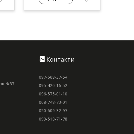
Контакти
097-668-37-54
нок №57
095-420-16-52
096-575-01-10
068-748-73-01
050-609-32-97
099-518-71-78