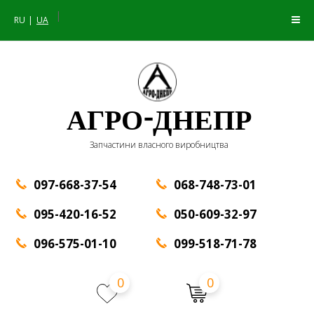
|
RU
UA
АГРО-ДНЕПР
Запчастини власного виробництва
097-668-37-54
068-748-73-01
095-420-16-52
050-609-32-97
096-575-01-10
099-518-71-78
0
0