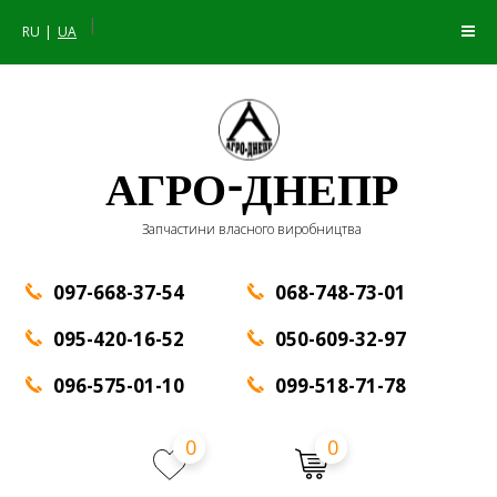
|
RU
UA
АГРО-ДНЕПР
Запчастини власного виробництва
097-668-37-54
068-748-73-01
095-420-16-52
050-609-32-97
096-575-01-10
099-518-71-78
0
0