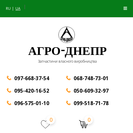
|
RU
UA
АГРО-ДНЕПР
Запчастини власного виробництва
097-668-37-54
068-748-73-01
095-420-16-52
050-609-32-97
096-575-01-10
099-518-71-78
0
0