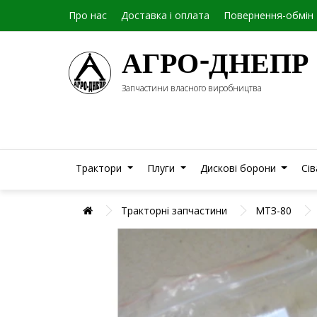
Про нас
Доставка і оплата
Повернення-обмін
АГРО-ДНЕПР
Запчастини власного виробництва
Трактори
Плуги
Дискові борони
Сі
Тракторні запчастини
МТЗ-80