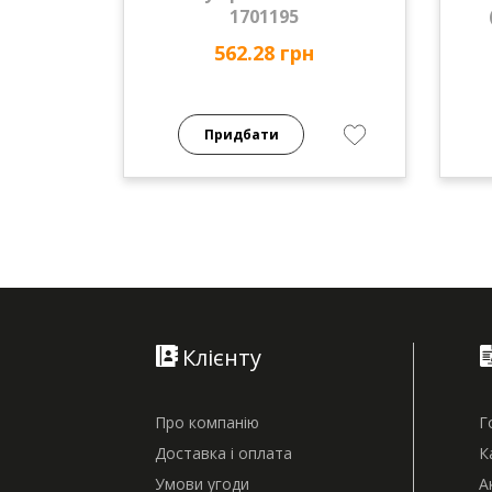
1701195
562.28 грн
Придбати
Клієнту
Про компанію
Г
Доставка і оплата
К
Умови угоди
А