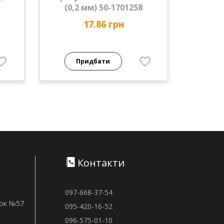
(0,2 мм) 50-1701258
17.86 грн
Придбати
Контакти
097-668-37-54
нок №57
095-420-16-52
096-575-01-10