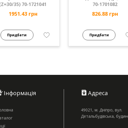
(Z=30/35) 70-1721041
70-1701082
1951.43 грн
826.88 грн
Придбати
Придбати
Інформація
Адреса
оловна
49021, м. Дніпро, вул.
Детальбудівська, буди
аталог
кції