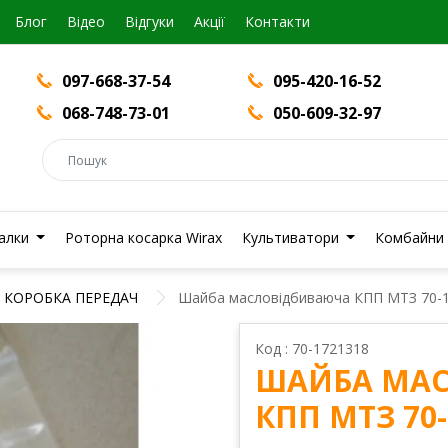
Блог
Вiдео
Відгуки
Акції
Контакти
097-668-37-54
095-420-16-52
068-748-73-01
050-609-32-97
валки
Роторна косарка Wirax
Культиватори
Комбайни
КОРОБКА ПЕРЕДАЧ
Шайба масловідбиваюча КПП МТЗ 70-
Код : 70-1721318
ШАЙБА МА
КПП МТЗ 70-