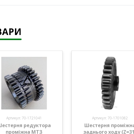
ВАРИ
Артикул: 70-1721041
Артикул: 70-1701082
Шестерня редуктора
Шестерня проміжн
проміжна МТЗ
заднього ходу (Z=31