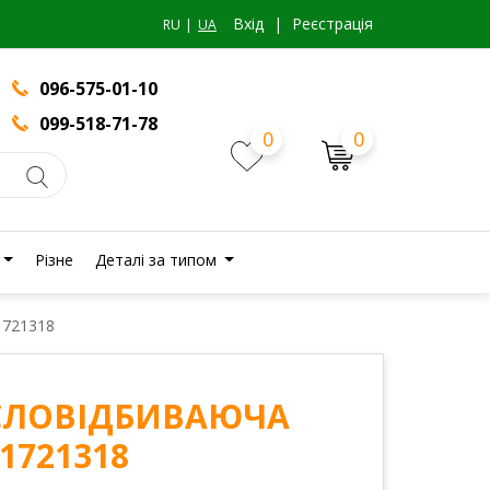
Вхiд
|
Реєстрація
RU
UA
096-575-01-10
099-518-71-78
0
0
Різне
Деталі за типом
1721318
СЛОВІДБИВАЮЧА
1721318