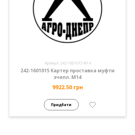
Артикул: 242-1601015 М14
242-1601015 Картер проставка муфти
зчепл. М14
9922.50 грн
Придбати