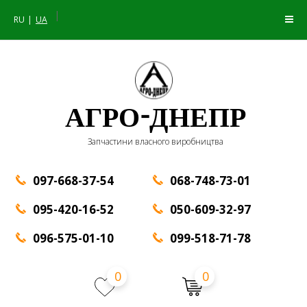
|
RU
UA
АГРО-ДНЕПР
Запчастини власного виробництва
097-668-37-54
068-748-73-01
095-420-16-52
050-609-32-97
096-575-01-10
099-518-71-78
0
0