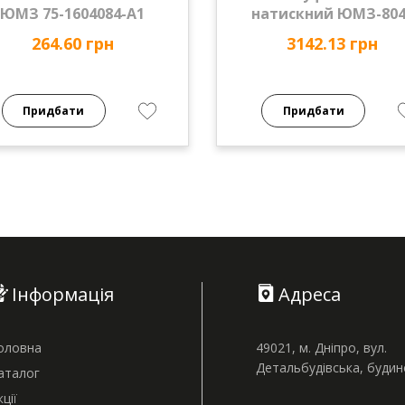
ЮМЗ 75-1604084-А1
натискний ЮМЗ-804
264.60 грн
3142.13 грн
Придбати
Придбати
Інформація
Адреса
оловна
49021, м. Дніпро, вул.
Детальбудівська, буди
аталог
кції