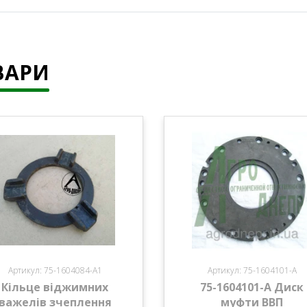
ВАРИ
Артикул: 75-1604084-А1
Артикул: 75-1604101-А
Кільце віджимних
75-1604101-А Диск
важелів зчеплення
муфти ВВП