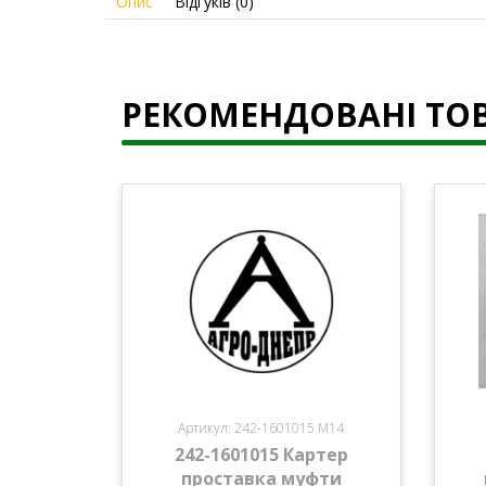
Опис
Відгуків (0)
РЕКОМЕНДОВАНІ ТО
Артикул: 242-1601015 М14
242-1601015 Картер
проставка муфти