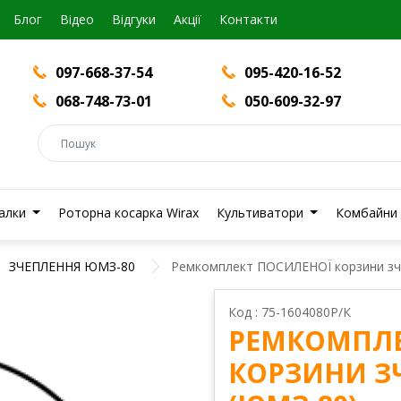
Блог
Вiдео
Відгуки
Акції
Контакти
097-668-37-54
095-420-16-52
068-748-73-01
050-609-32-97
валки
Роторна косарка Wirax
Культиватори
Комбайни
ЗЧЕПЛЕННЯ ЮМЗ-80
Ремкомплект ПОСИЛЕНОЇ корзини зч
Код : 75-1604080Р/К
РЕМКОМПЛЕ
КОРЗИНИ З