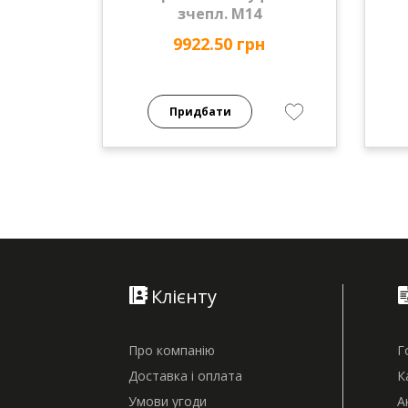
зчепл. М14
9922.50 грн
Придбати
Клієнту
Про компанію
Г
Доставка і оплата
К
Умови угоди
А