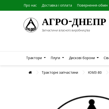
Про нас
Доставка і оплата
Повернення-обмін
АГРО-ДНЕПР
Запчастини власного виробництва
Трактори
Плуги
Дискові борони
Сі
Тракторні запчастини
ЮМЗ-80