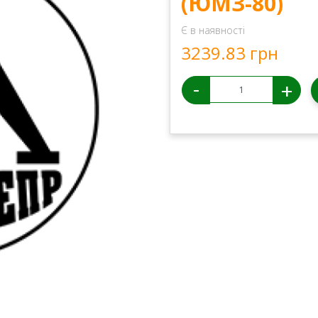
(ЮМЗ-80)
Є в наявності
3239.83 грн
-
+