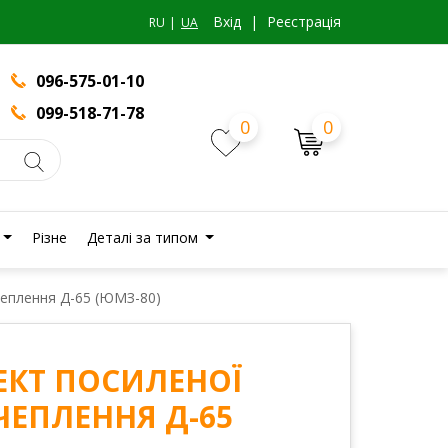
Вхiд
|
Реєстрація
RU
UA
096-575-01-10
099-518-71-78
0
0
Різне
Деталі за типом
еплення Д-65 (ЮМЗ-80)
КТ ПОСИЛЕНОЇ
ЧЕПЛЕННЯ Д-65