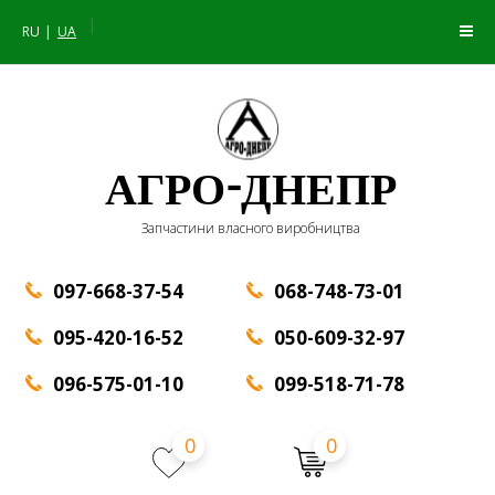
|
RU
UA
АГРО-ДНЕПР
Запчастини власного виробництва
097-668-37-54
068-748-73-01
095-420-16-52
050-609-32-97
096-575-01-10
099-518-71-78
0
0