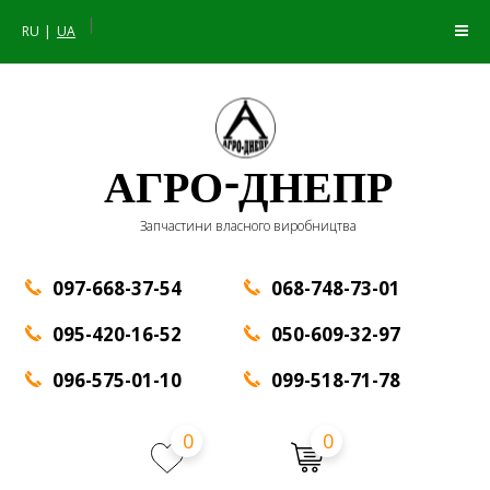
|
RU
UA
АГРО-ДНЕПР
Запчастини власного виробництва
097-668-37-54
068-748-73-01
095-420-16-52
050-609-32-97
096-575-01-10
099-518-71-78
0
0