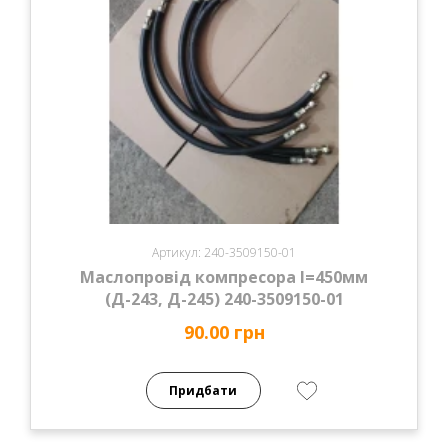
Артикул: 240-3509150-01
Маслопровід компресора l=450мм
(Д-243, Д-245) 240-3509150-01
90.00 грн
Придбати