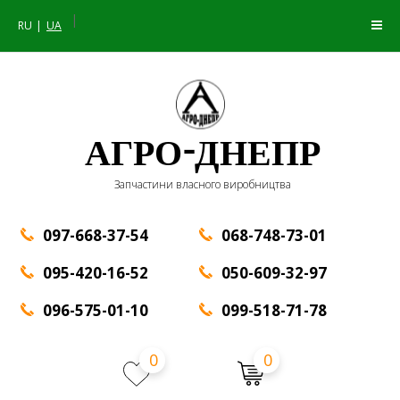
|
RU
UA
АГРО-ДНЕПР
Запчастини власного виробництва
097-668-37-54
068-748-73-01
095-420-16-52
050-609-32-97
096-575-01-10
099-518-71-78
0
0